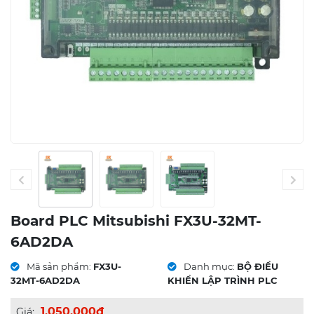
Board PLC Mitsubishi FX3U-32MT-
6AD2DA
Mã sản phẩm:
FX3U-
Danh mục:
BỘ ĐIỀU
32MT-6AD2DA
KHIỂN LẬP TRÌNH PLC
1.050.000đ
Giá: