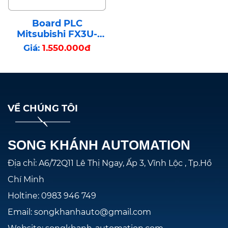
Board PLC
Mitsubishi FX3U-
48MT-6AD2DA
Giá:
1.550.000đ
VỀ CHÚNG TÔI
SONG KHÁNH AUTOMATION
Địa chỉ: A6/72Q11 Lê Thị Ngay, Ấp 3, Vĩnh Lộc , Tp.Hồ
Chí Minh
Holtine: 0983 946 749
Email: songkhanhauto@gmail.com