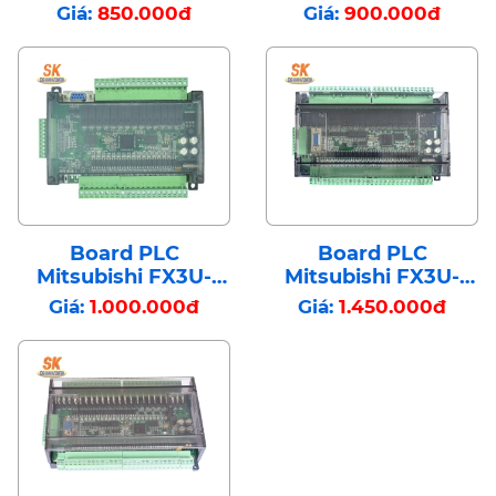
24MR-6AD2DA
24MT-6AD2DA
Giá:
850.000đ
Giá:
900.000đ
Board PLC
Board PLC
Mitsubishi FX3U-
Mitsubishi FX3U-
30MR-6AD2DA
48MR-6AD2DA
Giá:
1.000.000đ
Giá:
1.450.000đ