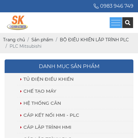
0983 946 749
Trang chủ
Sản phẩm
BỘ ĐIỀU KHIỂN LẬP TRÌNH PLC
PLC Mitsubishi
DANH MỤC SẢN PHẨM
TỦ ĐIỆN ĐIỀU KHIỂN
CHẾ TẠO MÁY
HỆ THỐNG CÂN
CÁP KẾT NỐI HMI - PLC
CÁP LẬP TRÌNH HMI